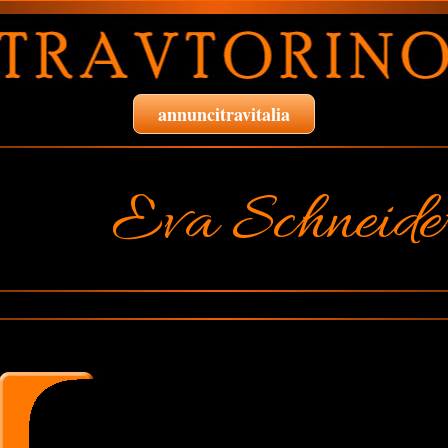
annuncitravitalia
Eva Schneide