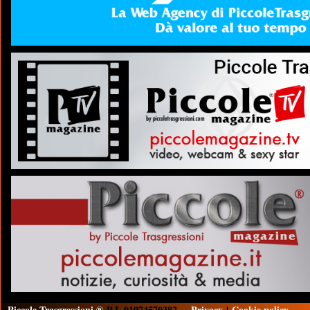
Piccole Trasgressioni ®
P.I. 01974570382
Privacy
|
Cookie policy