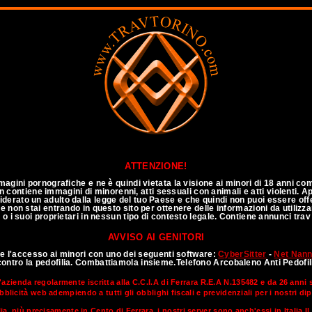
annuncitravitalia
ATTENZIONE!
agini pornografiche e ne è quindi vietata la visione ai minori di 18 anni co
 non contiene immagini di minorenni, atti sessuali con animali e atti violenti.
siderato un adulto dalla legge del tuo Paese e che quindi non puoi essere of
e non stai entrando in questo sito per ottenere delle informazioni da utilizza
 o i suoi proprietari in nessun tipo di contesto legale. Contiene annunci trav
AVVISO AI GENITORI
te l'accesso ai minori con uno dei seguenti software:
CyberSitter
-
Net Nan
Annunci TOP CLASS
contro la pedofilia. Combattiamola insieme.Telefono Arcobaleno Anti Pedofi
'azienda regolarmente iscritta alla C.C.I.A di Ferrara R.E.A N.135482 e da 26 anni
bblicità web adempiendo a tutti gli obblighi fiscali e previdenziali per i nostri di
lia, più precisamente in Cento di Ferrara, i nostri server sono anch'essi in Italia.I