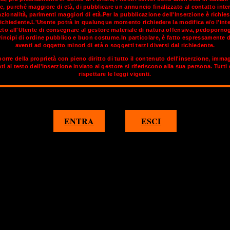
e, purchè maggiore di età, di pubblicare un annuncio finalizzato al contatto inte
ionalità, parimenti maggiori di età.Per la pubblicazione dell'Inserzione è richies
richiedente.L'Utente potrà in qualunque momento richiedere la modifica e/o l'inte
i" per le sue vie, le sue piazze, i caffè storici e i tanti monument
vieto all'Utente di consegnare al gestore materiale di natura offensiva, pedoporno
eniente dai lampioni, che creano un’atmosfera ovattata unica e in
incipi di ordine pubblico e buon costume.In particolare, è fatto espressamente d
i Torino, straordinaria testimonianza di un "passato Reale", si sve
aventi ad oggetto minori di età o soggetti terzi diversi dal richiedente.
 di grandi architetti, scopriamo i nuovi spazi espositivi, i nuovi 
orre della proprietà con pieno diritto di tutto il contenuto dell'inserzione, imma
ranea. La città di Torino è un patrimonio esclusivo di storia, mu
ati al testo dell'inserzione inviato al gestore si riferiscono alla sua persona. Tutti
rispettare le leggi vigenti.
ornato di
OnlyTransex
troverai annunci di travestiti e transex con
1
2
3
4
5
ENTRA
ESCI
BARCELLONA