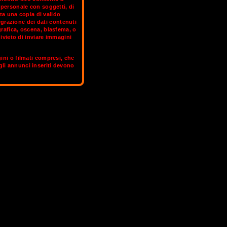
rpersonale con soggetti, di
ta una copia di valido
grazione dei dati contenuti
i: subito dopo il tramonto, la città viene
grafica, oscena, blasfema, o
cantevole da vivere insieme alle trav
ivieto di inviare immagini
la passeggiando per la città. Accanto a
linguaggi artistici e culturali di una
gini o filmati compresi, che
sei, tradizioni.
 gli annunci inseriti devono
 profilo OnlyFans.
BRASILIA