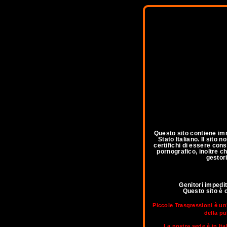
Questo sito contiene imm
Stato Italiano. Il sito
certifichi di essere con
pornografico, inoltre ch
gestori
Genitori impedi
Questo sito è 
Piccole Trasgressioni è un
della pu
La nostra sede è in Ita