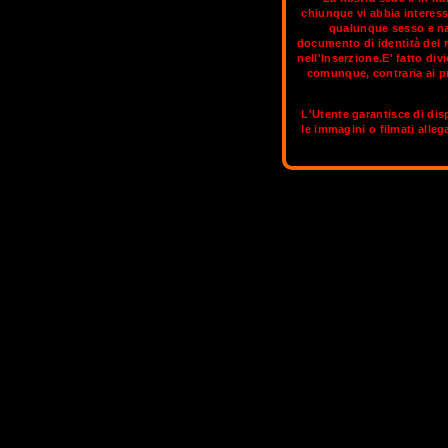
chiunque vi abbia interess
qualunque sesso e naz
documento di identità del 
Torino è stata chiamata "la piccola Parig
nell'Inserzione.E' fatto di
abbracciata da una luce soffusa prov
comunque, contraria ai pr
italiane e internazionali. L’incanto d
monumenti indimenticabili, capolavori
L'Utente garantisce di disp
Torino contempo
le immagini o filmati alleg
Sul circuito aggi
OLBIA