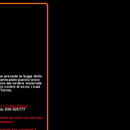
me prevede la legge dello
 Approvando questo testo
feso dal vedere materiale
re contro di esso, i suoi
 Torino.
ny
-
Cyber Patrol
lia: 800-025777
 siamo presenti sul mercato
pendenti.
l nostro sito consente a